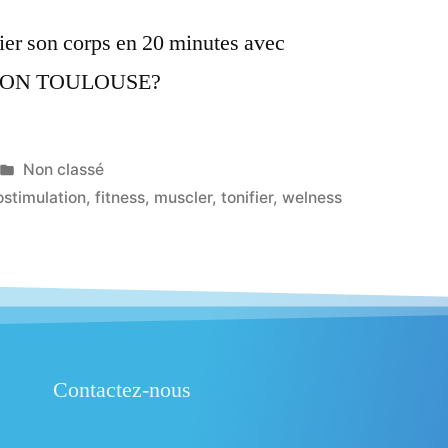
ier son corps en 20 minutes avec
MOTION TOULOUSE?
Non classé
ostimulation
,
fitness
,
muscler
,
tonifier
,
welness
Contactez-nous