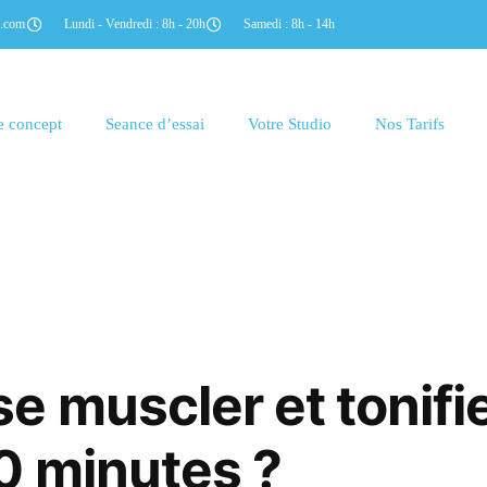
e.com
Lundi - Vendredi : 8h - 20h
Samedi : 8h - 14h
e concept
Seance d’essai
Votre Studio
Nos Tarifs
 muscler et tonifi
0 minutes ?