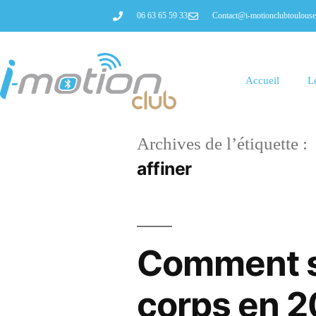
06 63 65 59 33
Contact@i-motionclubtoulous
Accueil
L
Archives de l’étiquette :
affiner
Comment se
corps en 2