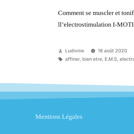
Comment se muscler et tonif
ll’electrostimulation I-
Ludivine
18 août 2020
affiner
,
bien etre
,
E.M.S
,
electr
Mentions Légales